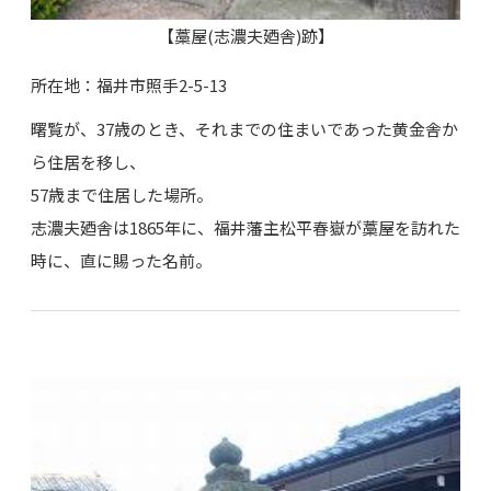
【藁屋(志濃夫廼舎)跡】
所在地：福井市照手2-5-13
曙覧が、37歳のとき、それまでの住まいであった黄金舎か
ら住居を移し、
57歳まで住居した場所。
志濃夫廼舎は1865年に、福井藩主松平春嶽が藁屋を訪れた
時に、直に賜った名前。