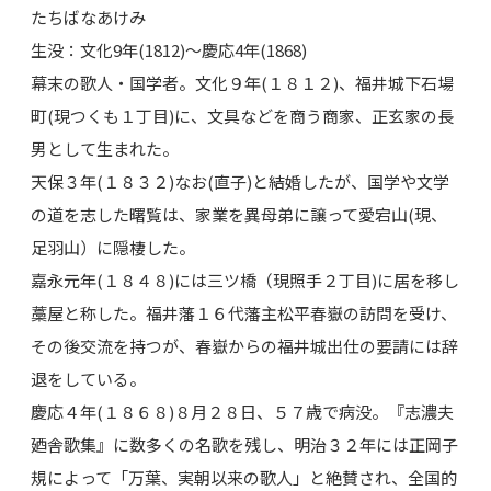
たちばなあけみ
生没：文化9年(1812)～慶応4年(1868)
幕末の歌人・国学者。文化９年(１８１２)、福井城下石場
町(現つくも１丁目)に、文具などを商う商家、正玄家の長
男として生まれた。
天保３年(１８３２)なお(直子)と結婚したが、国学や文学
の道を志した曙覧は、家業を異母弟に譲って愛宕山(現、
足羽山）に隠棲した。
嘉永元年(１８４８)には三ツ橋（現照手２丁目)に居を移し
藁屋と称した。福井藩１６代藩主松平春嶽の訪問を受け、
その後交流を持つが、春嶽からの福井城出仕の要請には辞
退をしている。
慶応４年(１８６８)８月２８日、５７歳で病没。『志濃夫
廼舎歌集』に数多くの名歌を残し、明治３２年には正岡子
規によって「万葉、実朝以来の歌人」と絶賛され、全国的