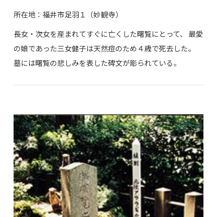
所在地：福井市足羽１（妙観寺）
長女・次女を産まれてすぐに亡くした曙覧にとって、 最愛
の娘であった三女健子は天然痘のため４歳で死去した。
墓には曙覧の悲しみを表した碑文が彫られている。