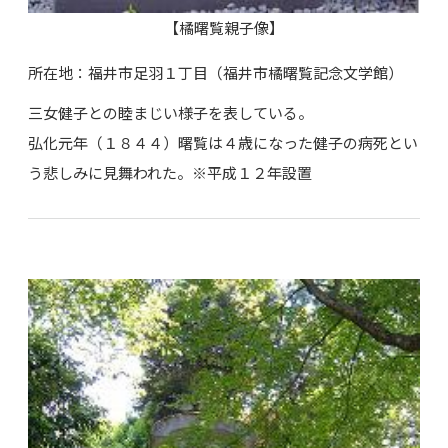
【橘曙覧親子像】
所在地：福井市足羽１丁目（福井市橘曙覧記念文学館）
三女健子との睦まじい様子を表している。
弘化元年（１８４４）曙覧は４歳になった健子の病死とい
う悲しみに見舞われた。※平成１２年設置