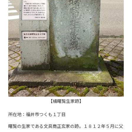
【橘曙覧生家跡】
所在地：福井市つくも１丁目
曙覧の生家である文具商正玄家の跡。１８１２年５月に父