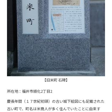
【旧米町 石碑】
所在地：福井市順化2丁目2
慶長年間（１７世紀初頭）の古い城下絵図にも記載された
古い町で、町名は米商人が多く住んでいたことに由来す